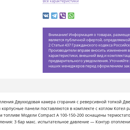
Все характеристики
Внимание! Информация о товарах, размещен
является публичной офертой, определяемо
2 Статьи 437 Гражданского кодекса Российс
Производители вправе вносить изменения в
характеристики, внешний вид и комплектац
предварительного уведомления. Уточняйте 
наших менеджеров перед оформлением зак
пления Двухходовая камера сгорания с реверсивной топкой Дв
 корпусные панели поставляются в комплекте с котлом Котел ра
м топливе Модели Compact A 100-150-200 оснащены термостато
ления: 3 бар макс. испытательное давление — Контур отоплени