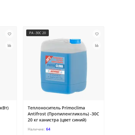
PA -30C 20
PA -30C 50
кВт)
Теплоноситель Primoclima
Теплонос
Antifrost (Пропиленгликоль) -30C
Antifros
20 кг канистра (цвет синий)
50 кг боч
64