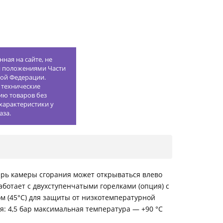
ная на сайте, не
й положениями Части
кой Федерации.
 технические
ию товаров без
характеристики у
аза.
ерь камеры сгорания может открываться влево
ботает c двухступенчатыми горелками (опция) с
м (45°С) для защиты от низкотемпературной
я: 4,5 бар максимальная температура — +90 °C