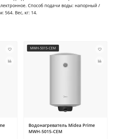
 электронное. Способ подачи воды: напорный /
 564. Вес, кг: 14.
MWH-5015-CEM
MWH-8015
ime
Водонагреватель Midea Prime
Водонагр
MWH-5015-CEM
MWH-801