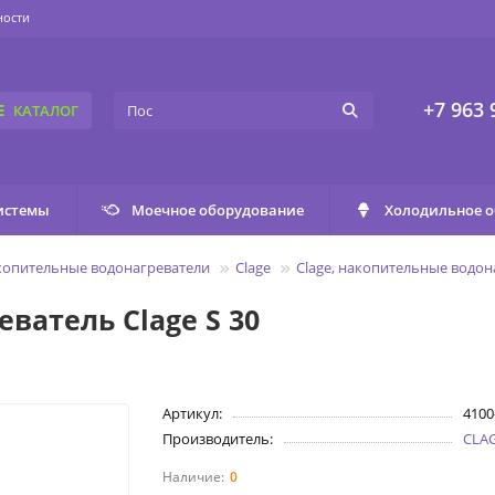
ности
+7 963 
КАТАЛОГ
истемы
Моечное оборудование
Холодильное 
копительные водонагреватели
Clage
Clage, накопительные водон
ватель Clage S 30
Артикул:
4100
Производитель:
CLA
0