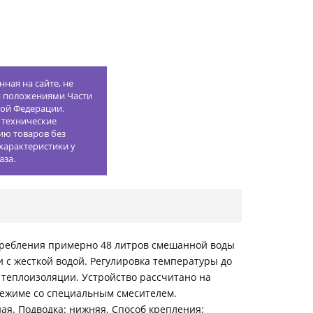
ная на сайте, не
й положениями Части
кой Федерации.
 технические
ию товаров без
характеристики у
аза.
отребления примерно 48 литров смешанной воды
 с жесткой водой. Регулировка температуры до
 теплоизоляции. Устройство рассчитано на
режиме со специальным смесителем.
ная. Подводка: нижняя. Способ крепления: