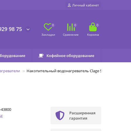
Личный кабинет
0
0
0
929 98 75
оборудование
Кофейное оборудование
агреватели
Накопительный водонагреватель Clage S 30
-43800
Расширенная
GE
гарантия