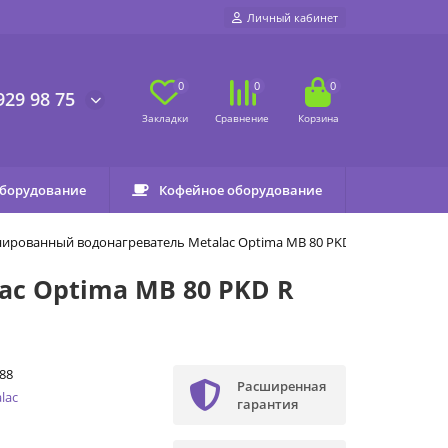
Личный кабинет
0
0
0
929 98 75
оборудование
Кофейное оборудование
рованный водонагреватель Metalac Оptima MB 80 PKD R
c Оptima MB 80 PKD R
88
Расширенная
lac
гарантия