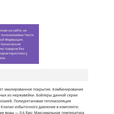
ная на сайте, не
й положениями Части
кой Федерации.
 технические
ию товаров без
характеристики у
аза.
еет эмалированное покрытие. Комбинирование
нных из нержавейки. Бойлеры данной серии
розией. Полиуретановая теплоизоляция
 Клапан избыточного давления в комплекте;
ие воды — 0.6 бар; Максимальная температура