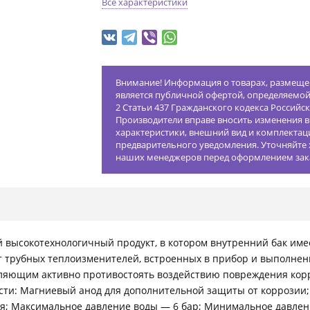
Все характеристики
Внимание! Информация о товарах, размещен
является публичной офертой, определяемо
2 Статьи 437 Гражданского кодекса Российс
Производители вправе вносить изменения в
характеристики, внешний вид и комплектац
предварительного уведомления. Уточняйте 
наших менеджеров перед оформлением зак
 высокотехнологичный продукт, в котором внутренний бак им
ет трубных теплоизменителей, встроенных в прибор и выполне
ляющим активно противостоять воздействию повреждения кор
сти: Магниевый анод для дополнительной защиты от коррозии;
ая; Максимальное давление воды — 6 бар; Минимальное давлен