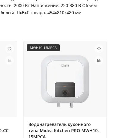
щность: 2000 Вт Напряжение: 220-380 В Объем
: белый ШxВxГ товара: 454x810x480 мм
MWH10-15MPCA
MWH10-15
Водонагреватель кухонного
Водонагр
0-CC
типа Midea Kitchen PRO MWH10-
типа Mid
15MPCA
15MPCU