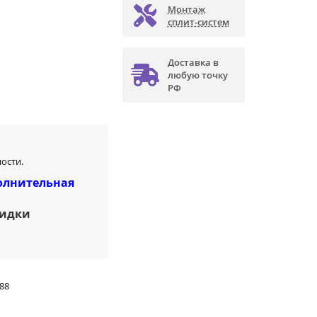
Монтаж
сплит-систем
Доставка в
любую точку
РФ
ости.
олнительная
кидки
88