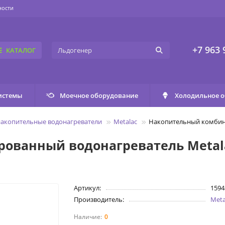
ности
+7 963 
КАТАЛОГ
истемы
Моечное оборудование
Холодильное 
накопительные водонагреватели
Metalac
Накопительный комбини
ованный водонагреватель Metala
Артикул:
1594
Производитель:
Meta
0