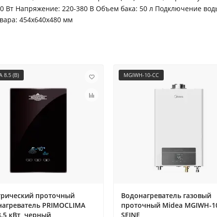
00 Вт Напряжение: 220-380 В Объем бака: 50 л Подключение вод
вара: 454x640x480 мм
 8.5 (B)
MGIWH-10-CC
трический проточный
Водонагреватель газовый
нагреватель PRIMOCLIMA
проточный Midea MGIWH-1
8.5 кВт, черный
SEINE