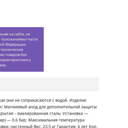
ная на сайте, не
й положениями Части
кой Федерации.
 технические
ию товаров без
характеристики у
аза.
ак они не соприкасаются с водой. Изделие
ки: Магниевый анод для дополнительной защиты
крытие - эмалированная сталь; Установка —
ар) — 0.6 бар; Максимальная температура
вки: настенный Вес: 23.5 кг Гарантия: 6 лет Кол-