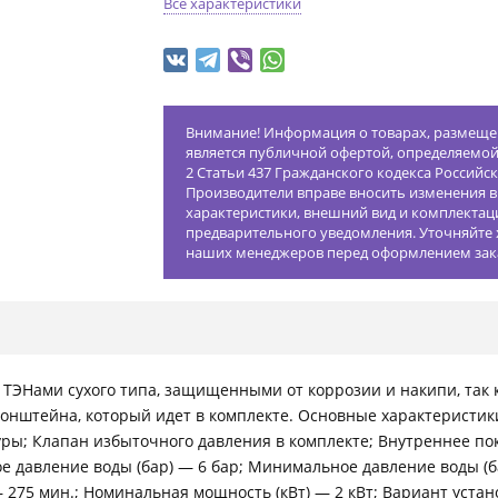
Все характеристики
Внимание! Информация о товарах, размещен
является публичной офертой, определяемо
2 Статьи 437 Гражданского кодекса Российс
Производители вправе вносить изменения в
характеристики, внешний вид и комплектац
предварительного уведомления. Уточняйте 
наших менеджеров перед оформлением зак
ТЭНами сухого типа, защищенными от коррозии и накипи, так к
ронштейна, который идет в комплекте. Основные характеристи
ры; Клапан избыточного давления в комплекте; Внутреннее по
 давление воды (бар) — 6 бар; Минимальное давление воды (б
— 275 мин.; Номинальная мощность (кВт) — 2 кВт; Вариант устано