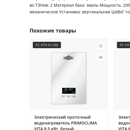
во ТЭНов: 2 Материал бака: эмаль Мощность: 20
механическое Установка: вертикальная ШxВxГ то
Похожие товары
PC VITA 8.5 (W)
PC VITA
Электрический проточный
Элек
водонагреватель PRIMOCLIMA
водо
VITA 8.5 кВт, белый
VITA 