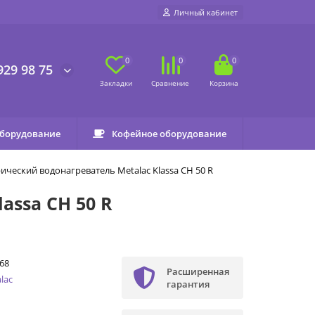
Личный кабинет
0
0
0
929 98 75
оборудование
Кофейное оборудование
ческий водонагреватель Metalac Klassa CH 50 R
assa CH 50 R
68
Расширенная
lac
гарантия