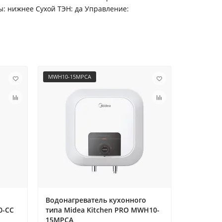
ы: нижнее Сухой ТЭН: да Управление:
MWH10-15MPCA
MWH10-15
Водонагреватель кухонного
Водонагр
0-CC
типа Midea Kitchen PRO MWH10-
типа Mid
15MPCA
15MPCU