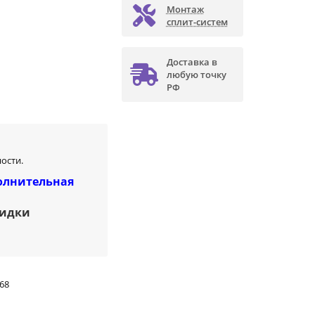
Монтаж
сплит-систем
Доставка в
любую точку
РФ
ости.
олнительная
кидки
68