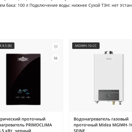
ем бака: 100 л Подключение воды: нижнее Сухой ТЭН: нет Устан
 8.5 (B)
MGIWH-10-CC
трический проточный
Водонагреватель газовый
нагреватель PRIMOCLIMA
проточный Midea MGIWH-1
8.5 кВт, черный
SEINE