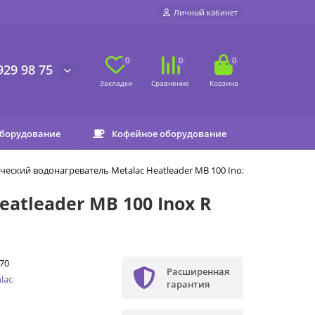
Личный кабинет
0
0
0
929 98 75
оборудование
Кофейное оборудование
еский водонагреватель Metalac Heatleader MB 100 Inox R
tleader MB 100 Inox R
70
Расширенная
lac
гарантия