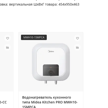
овка: вертикальная ШxВxГ товара: 454x950x463
MWH10-15MPCA
MWH10-15
Водонагреватель кухонного
Водонагр
0-CC
типа Midea Kitchen PRO MWH10-
типа Mid
15MPCA
15MPCU