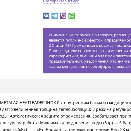
Все характеристики
Внимание! Информация о товарах, размещен
является публичной офертой, определяемо
2 Статьи 437 Гражданского кодекса Российс
Производители вправе вносить изменения в
характеристики, внешний вид и комплектац
предварительного уведомления. Уточняйте 
наших менеджеров перед оформлением зак
 METALAC HEATLEADER INOX R с внутренним баком из медицинс
10 лет; Увеличенная толщина теплоизоляции; 3 режима регулиро
 воды; Автоматическая защита от замерзания, срабатывает при
есурсом работы; Максимальное давление воды (бар) — 6 бар; 
щность (кВт) — 2 кВт; Вариант установки: настенный Вес: 28 к