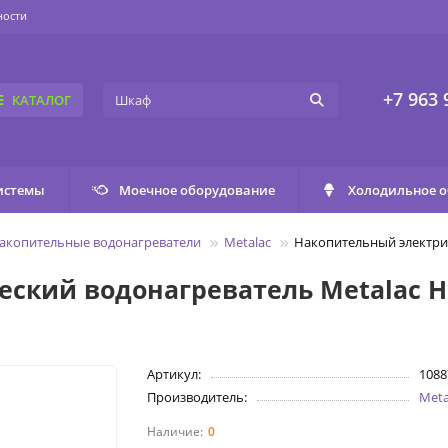
ности
+7 963 
КАТАЛОГ
истемы
Моечное оборудование
Холодильное 
накопительные водонагреватели
Metalac
Накопительный электрич
кий водонагреватель Metalac Hea
Артикул:
1088
Производитель:
Meta
0