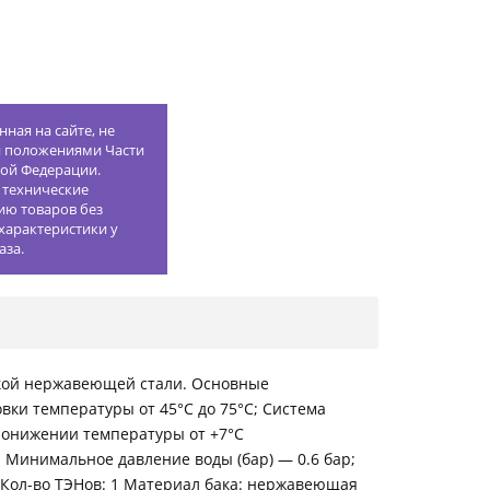
ная на сайте, не
й положениями Части
кой Федерации.
 технические
ию товаров без
характеристики у
аза.
кой нержавеющей стали. Основные
вки температуры от 45°С до 75°С; Система
 понижении температуры от +7°С
Минимальное давление воды (бар) — 0.6 бар;
г Кол-во ТЭНов: 1 Материал бака: нержавеющая