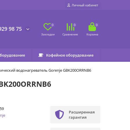
Личный кабинет
0
0
0
929 98 75
оборудование
Кофейное оборудование
ический водонагреватель Gorenje GBK200ORRNB6
GBK200ORRNB6
59
Расширенная
nje
гарантия