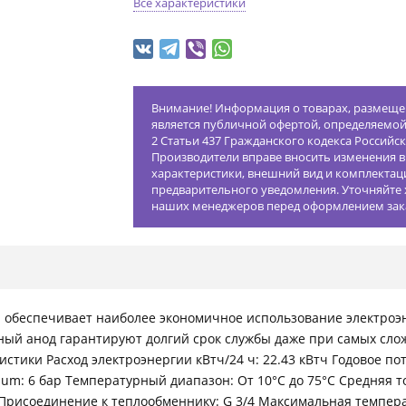
Все характеристики
Внимание! Информация о товарах, размещен
является публичной офертой, определяемо
2 Статьи 437 Гражданского кодекса Российс
Производители вправе вносить изменения в
характеристики, внешний вид и комплектац
предварительного уведомления. Уточняйте 
наших менеджеров перед оформлением зак
 обеспечивает наиболее экономичное использование электроэ
ый анод гарантируют долгий срок службы даже при самых слож
стики Расход электроэнергии кВтч/24 ч: 22.43 кВтч Годовое по
dium: 6 бар Температурный диапазон: От 10°C до 75°С Средняя т
 Присоединение к теплообменнику: G 3/4 Максимальная температ