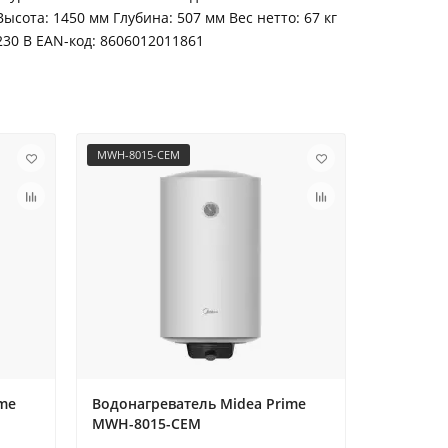
ота: 1450 мм Глубина: 507 мм Вес нетто: 67 кг
230 B ЕАN-код: 8606012011861
MWH-8015-CEM
MWH-1001
ime
Водонагреватель Midea Prime
Водонаг
MWH-8015-CEM
накопите
MWH-100