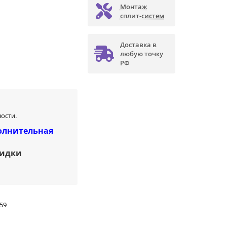
Монтаж
сплит-систем
Доставка в
любую точку
РФ
ости.
олнительная
кидки
59