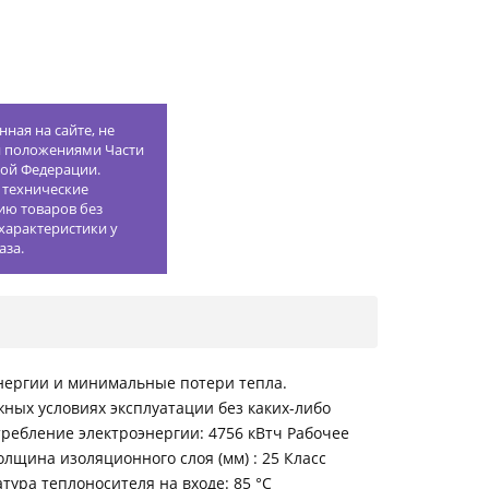
ная на сайте, не
й положениями Части
кой Федерации.
 технические
ию товаров без
характеристики у
аза.
нергии и минимальные потери тепла.
ных условиях эксплуатации без каких-либо
требление электроэнергии: 4756 кВтч Рабочее
олщина изоляционного слоя (мм) : 25 Класс
ура теплоносителя на входе: 85 °C