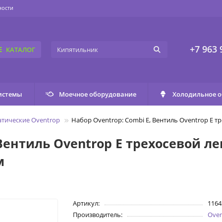
ности
+7 963 
КАТАЛОГ
истемы
Моечное оборудование
Холодильное 
атические Oventrop
Набор Oventrop: Combi E, Вентиль Oventrop E т
 Вентиль Oventrop E трехосевой л
м
Артикул:
1164
Производитель:
Ove