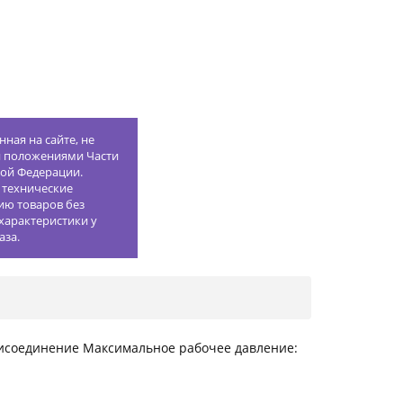
ная на сайте, не
й положениями Части
кой Федерации.
 технические
ию товаров без
характеристики у
аза.
рисоединение Максимальное рабочее давление: