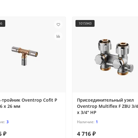
46
1015943
-тройник Oventrop Cofit P
Присоединительный узел
26 х 26 мм
Oventrop Multiflex F ZBU 3/
x 3/4" НР
3
1
6 ₽
4 716 ₽