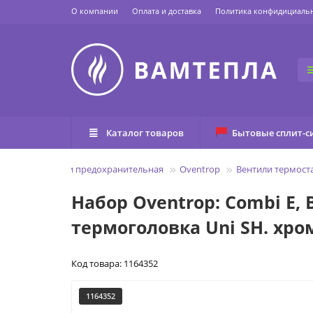
О компании
Оплата и доставка
Политика конфидициаль
Каталог товаров
Бытовые сплит-с
регулировочная и предохранительная
Oventrop
Вентили термост
Набор Oventrop: Combi E,
термоголовка Uni SH. хро
Код товара: 1164352
1164352