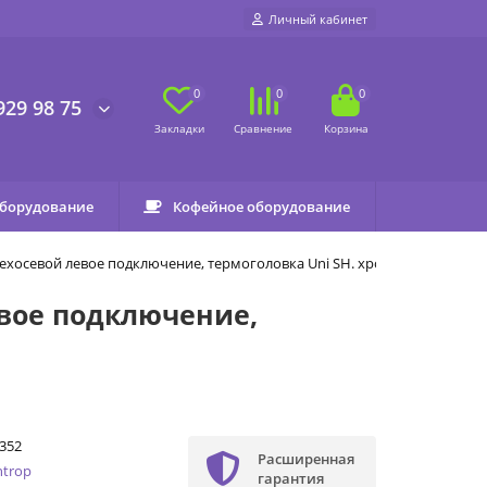
Личный кабинет
0
0
0
929 98 75
оборудование
Кофейное оборудование
рехосевой левое подключение, термоголовка Uni SH. хром
евое подключение,
352
Расширенная
ntrop
гарантия