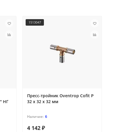
1513047
1512843
Пресс-тройник Oventrop Cofit P
Пресс-уг
4" НГ
32 х 32 х 32 мм
16 х 16 м
6
4 142 ₽
2 040 ₽