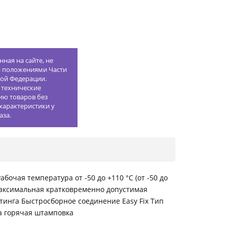
ная на сайте, не
й положениями Части
кой Федерации.
 технические
ию товаров без
характеристики у
аза.
бочая температура от -50 до +110 °С (от -50 до
Максимальная кратковременно допустимая
инга Быстросборное соединение Easy Fix Тип
а горячая штамповка