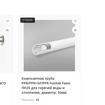
FT00505
FT01213
Композитная труба
Тройник 
ENCO
PPR/PPR+GF/PPR Fusitek Faser
диаметр:
ПН25 для горячей воды и
отопления, диаметр: 50мм
42