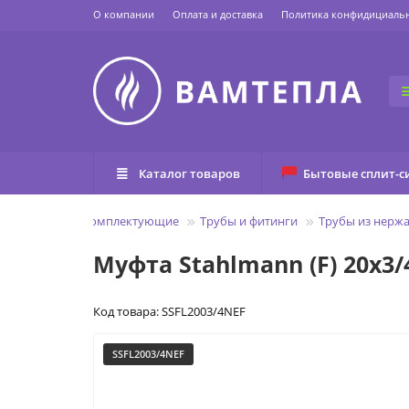
О компании
Оплата и доставка
Политика конфидициаль
Каталог товаров
Бытовые сплит-с
ая
Трубы и комплектующие
Трубы и фитинги
Трубы из нерж
Муфта Stahlmann (F) 20х3/
Код товара: SSFL2003/4NEF
SSFL2003/4NEF