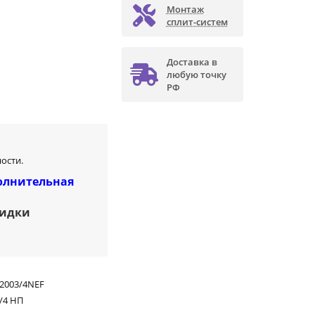
Монтаж
сплит-систем
Доставка в
любую точку
РФ
ости.
олнительная
кидки
2003/4NEF
/4 НП