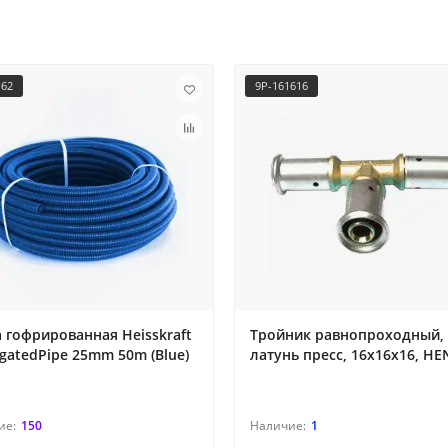
162
9P-161616
 гофрированная Heisskraft
Тройник равнопроходный,
gatedPipe 25mm 50m (Blue)
латунь пресс, 16x16x16, H
150
1