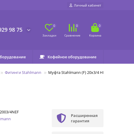
Личный кабинет
0
0
0
929 98 75
оборудование
Кофейное оборудование
Фитинги Stahlmann
Муфта Stahlmann (F) 20х3/4 НП EF
2003/4NEF
Расширенная
hlmann
гарантия