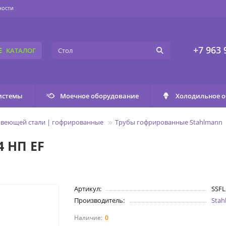
ности
+7 963 
КАТАЛОГ
истемы
Моечное оборудование
Холодильное 
авеющей стали | гофрированные
Трубы гофрированные Stahlmann
4 НП EF
Артикул:
SSFL
Производитель:
Sta
0