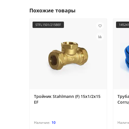
Похожие товары
STFL1501/215BEF
14524
Тройник Stahlmann (F) 15х1/2х15
Труба
EF
Corru
10