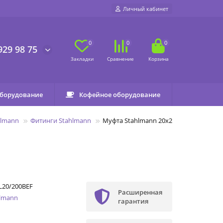
Личный кабинет
0
0
0
929 98 75
оборудование
Кофейное оборудование
hlmann
Фитинги Stahlmann
Муфта Stahlmann 20х20 EF
L20/200BEF
Расширенная
hlmann
гарантия