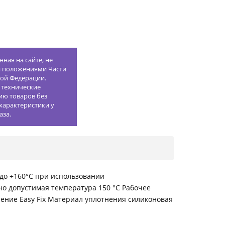
ная на сайте, не
й положениями Части
кой Федерации.
 технические
ию товаров без
характеристики у
аза.
0 до +160°С при использовании
о допустимая температура 150 °С Рабочее
ение Easy Fix Материал уплотнения силиконовая