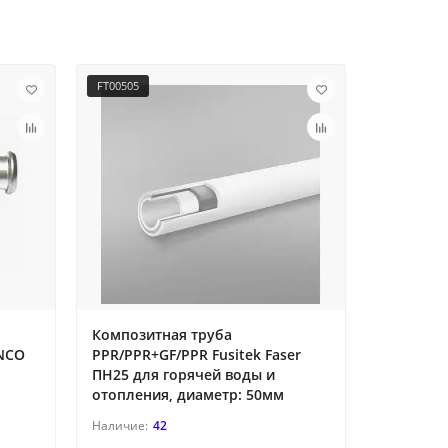
FT00505
FT01213
Композитная труба
Тройник 
ENCO
PPR/PPR+GF/PPR Fusitek Faser
диаметр:
ПН25 для горячей воды и
отопления, диаметр: 50мм
42