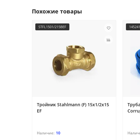
Похожие товары
STFL1501/215BEF
14524
Тройник Stahlmann (F) 15х1/2х15
Труба
EF
Corru
10