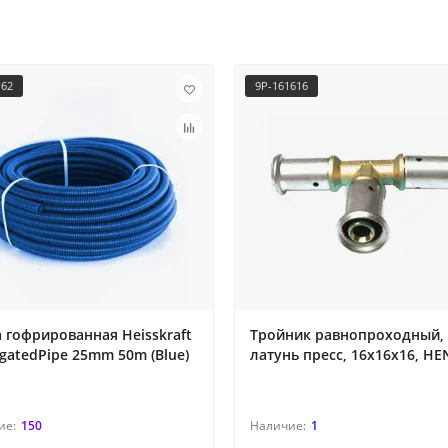
162
9P-161616
 гофрированная Heisskraft
Тройник равнопроходный,
gatedPipe 25mm 50m (Blue)
латунь пресс, 16x16x16, H
150
1