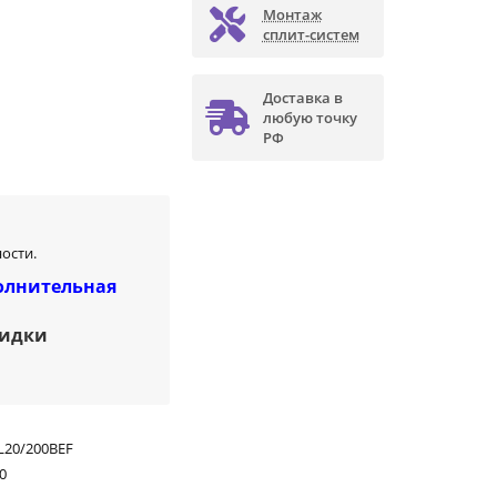
Монтаж
сплит-систем
Доставка в
любую точку
РФ
ости.
олнительная
кидки
L20/200BEF
0