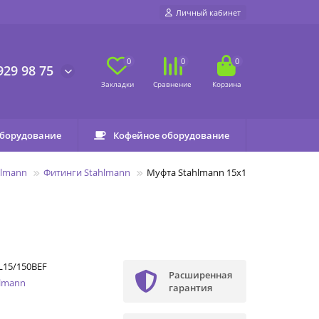
Личный кабинет
0
0
0
929 98 75
оборудование
Кофейное оборудование
hlmann
Фитинги Stahlmann
Муфта Stahlmann 15х15 EF
L15/150BEF
Расширенная
hlmann
гарантия