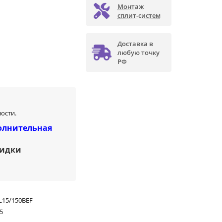
Монтаж
сплит-систем
Доставка в
любую точку
РФ
ости.
олнительная
кидки
L15/150BEF
5