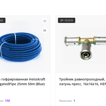
162
9P-161616
 гофрированная Heisskraft
Тройник равнопроходный,
gatedPipe 25mm 50m (Blue)
латунь пресс, 16x16x16, H
150
1