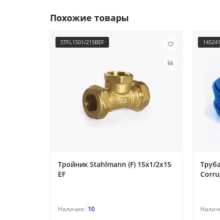
Похожие товары
STFL1501/215BEF
14524
Тройник Stahlmann (F) 15х1/2х15
Труба
EF
Corru
10