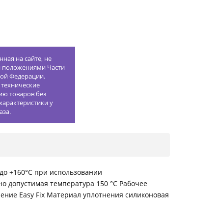
ная на сайте, не
й положениями Части
кой Федерации.
 технические
ию товаров без
характеристики у
аза.
0 до +160°С при использовании
о допустимая температура 150 °С Рабочее
ение Easy Fix Материал уплотнения силиконовая