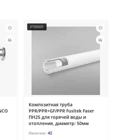
FT00505
FT01213
Композитная труба
Тройник 
ENCO
PPR/PPR+GF/PPR Fusitek Faser
диаметр:
ПН25 для горячей воды и
отопления, диаметр: 50мм
42