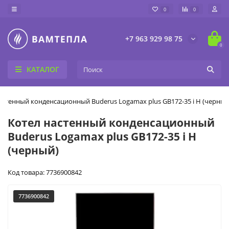
0
0
+7 963 929 98 75
0
КАТАЛОГ
астенный конденсационный Buderus Logamax plus GB172-35 i H (черный
Котел настенный конденсационный
Buderus Logamax plus GB172-35 i H
(черный)
Код товара: 7736900842
7736900842