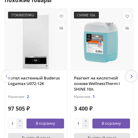
Похожие товары
7736900359RU
I SHINE 10л.
Котел настенный Buderus
Реагент на кислотной
Logamax U072-12K
основе WellnessTherm I
SHINE 10л.
2
1
97 505 ₽
3 400 ₽
В корзину
В корзину
Быстрый заказ
Быстрый заказ