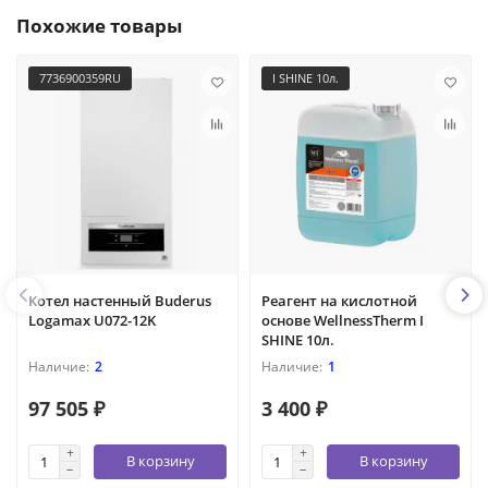
Похожие товары
7736900359RU
I SHINE 10л.
Котел настенный Buderus
Реагент на кислотной
Logamax U072-12K
основе WellnessTherm I
SHINE 10л.
2
1
97 505 ₽
3 400 ₽
В корзину
В корзину