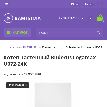
0
0
+7 963 929 98 75
0
КАТАЛОГ
ционные котлы BUDERUS
Котел настенный Buderus Logamax U072-24
Котел настенный Buderus Logamax
U072-24K
Код товара: 7736900188RU
7736900188RU