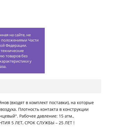
ная на сайте, не
й положениями Части
кой Федерации.
 технические
ию товаров без
характеристики у
аза.
нов (входят в комплект поставки), на которые
воздуха. Плотность контакта в конструкции
цевый". Рабочее давление: 15 атм.,
АНТИЯ 5 ЛЕТ, СРОК СЛУЖБЫ – 25 ЛЕТ !