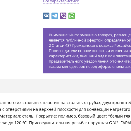
Все характеристики
Внимание! Информация о товарах, размещен
является публичной офертой, определяемо
2 Статьи 437 Гражданского кодекса Российс
Производители вправе вносить изменения в
характеристики, внешний вид и комплектац
предварительного уведомления. Уточняйте 
наших менеджеров перед оформлением зак
анного из стальных пластин на стальных трубах, двух кронштей
 с отверстиями на верхней плоскости для конвекции нагретого 
атериал: сталь. Покрытие: полимер, базовый цвет: "белый глян
ля: до 120 ºС. Присоединительная резьба: наружная G ¾". ГАР