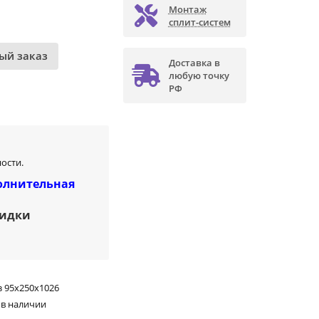
Монтаж
сплит-систем
ый заказ
Доставка в
любую точку
РФ
ости.
олнительная
кидки
 95х250х1026
 в наличии