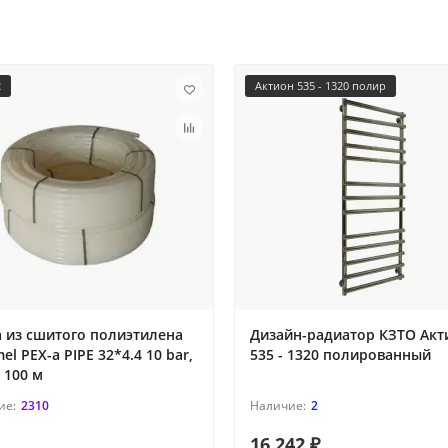
2
Актион 535 - 1320 полир
 из сшитого полиэтилена
Дизайн-радиатор КЗТО Акт
l PEX-a PIPE 32*4.4 10 bar,
535 - 1320 полированный
 100 м
2310
2
16 242 ₽