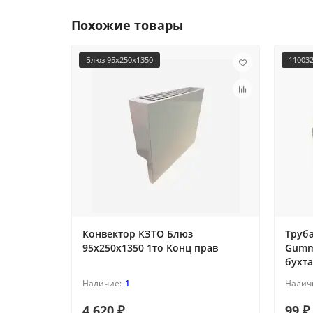
Похожие товары
Блюз 95х250х1350
11003
Конвектор КЗТО Блюз
Труба
95х250х1350 1то Конц прав
Gumme
бухта
1
4 620 ₽
99 ₽