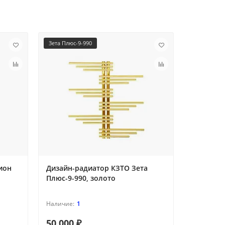
Зета Плюс-9-990
RD 2/060
ион
Дизайн-радиатор КЗТО Зета
Радиатор
Плюс-9-990, золото
нижнее 
термокл
1
50 000 ₽
4 024 ₽