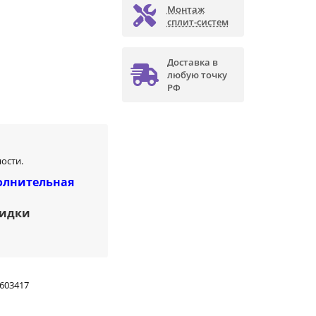
Монтаж
сплит-систем
Доставка в
любую точку
РФ
ости.
олнительная
кидки
603417