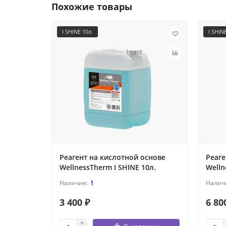
Похожие товары
I SHINE 10л.
I SHIN
Реагент на кислотной основе
Реаге
WellnessTherm I SHINE 10л.
Welln
1
3 400 ₽
6 80