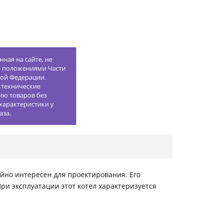
ная на сайте, не
й положениями Части
кой Федерации.
 технические
ию товаров без
характеристики у
аза.
но интересен для проектирования. Его
и эксплуатации этот котёл характеризуется