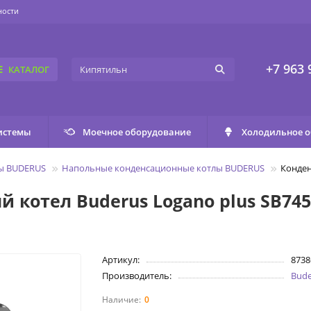
ности
+7 963 
КАТАЛОГ
истемы
Моечное оборудование
Холодильное 
лы BUDERUS
Напольные конденсационные котлы BUDERUS
Конден
котел Buderus Logano plus SB745
Артикул:
8738
Производитель:
Bude
0