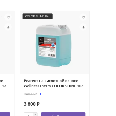
COLOR SHINE 10л.
COLOR SHIN
ве
Реагент на кислотной основе
Реагент 
 1л.
WellnessTherm COLOR SHINE 10л.
Wellness
1
3 800 ₽
7 600 ₽