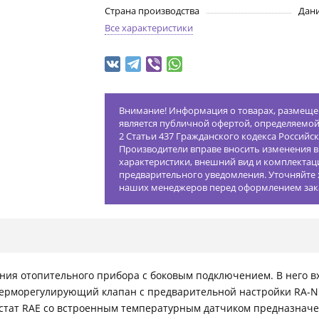
Страна производства
Дан
Все характеристики
Внимание! Информация о товарах, размещен
является публичной офертой, определяемо
2 Статьи 437 Гражданского кодекса Российс
Производители вправе вносить изменения в
характеристики, внешний вид и комплектац
предварительного уведомления. Уточняйте 
наших менеджеров перед оформлением зак
ия отопительного прибора с боковым подключением. В него в
ерморегулирующий клапан с предварительной настройки RA-N (
остат RAE со встроенным температурным датчиком предназнач