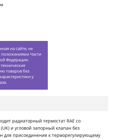
ия
ная на сайте, не
й положениями Части
кой Федерации.
 технические
ию товаров без
характеристики у
аза.
ходит радиаторный термостат RAE со
UK) и угловой запорный клапан без
ен для присоединения к терморегулирующему