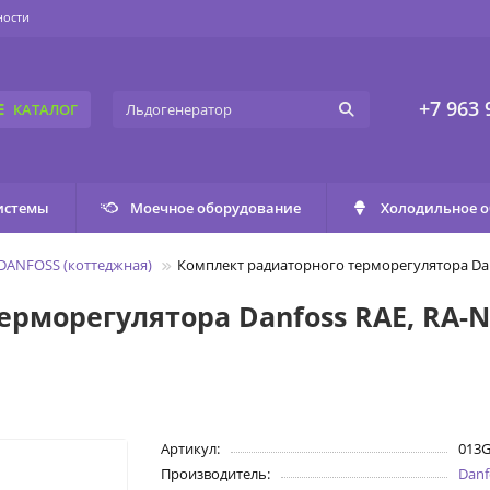
ности
+7 963 
КАТАЛОГ
истемы
Моечное оборудование
Холодильное 
DANFOSS (коттеджная)
Комплект радиаторного терморегулятора Danf
рморегулятора Danfoss RAE, RA-N 
Артикул:
013
Производитель:
Danf