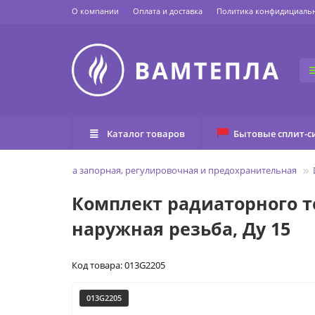
О компании
Оплата и доставка
Политика конфидициаль
Каталог товаров
Бытовые сплит-с
вная
Арматура запорная, регулировочная и предохранительная
Комплект радиаторного те
наружная резьба, Ду 15
Код товара: 013G2205
013G2205