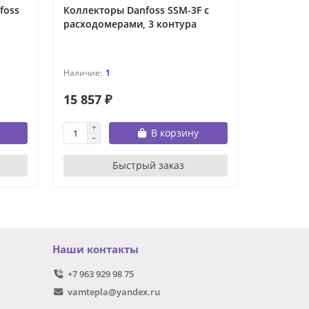
foss
Коллекторы Danfoss SSM-3F с
Комплек
расходомерами, 3 контура
терморег
RLV-KS п
переходн
1
15 857 ₽
3 246 ₽
В корзину
Быстрый заказ
Наши контакты
+7 963 929 98 75
vamtepla@yandex.ru