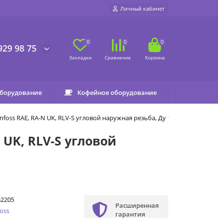
Личный кабинет
0
0
0
929 98 75
оборудование
Кофейное оборудование
oss RAE, RA-N UK, RLV-S угловой наружная резьба, Ду 15
UK, RLV-S угловой
G2205
Расширенная
oss
гарантия