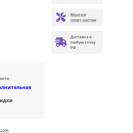
Монтаж
сплит-систем
Доставка в
любую точку
РФ
ости.
олнительная
кидки
G2205