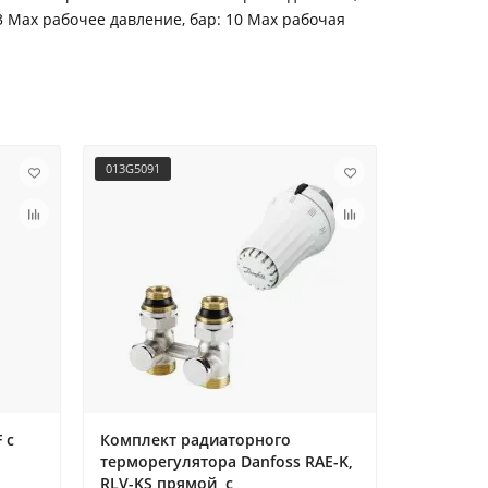
13 Мах рабочее давление, бар: 10 Мах рабочая
013G5091
088U0729
 с
Комплект радиаторного
Комплект
терморегулятора Danfoss RAE-K,
FHF-9F se
RLV-KS прямой, с