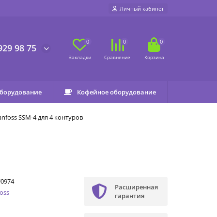
Личный кабинет
0
0
0
929 98 75
оборудование
Кофейное оборудование
nfoss SSM-4 для 4 контуров
U0974
Расширенная
oss
гарантия