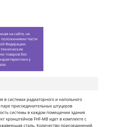
ная на сайте, не
й положениями Части
кой Федерации.
 технические
ию товаров без
характеристики у
аза.
я в системах радиаторного и напольного
й паре присоединительных штуцеров
щность системы в каждом помещении здания
кт кронштейнов FHF-MB идет в комплекте с
нержавеющая сталь. Количество присоединений,