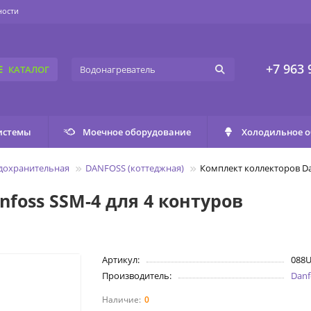
ности
+7 963 
КАТАЛОГ
истемы
Моечное оборудование
Холодильное 
едохранительная
DANFOSS (коттеджная)
Комплект коллекторов Da
foss SSM-4 для 4 контуров
Артикул:
088
Производитель:
Danf
0