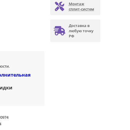
Монтаж
сплит-систем
Доставка в
любую точку
РФ
ости.
олнительная
кидки
U0974
4