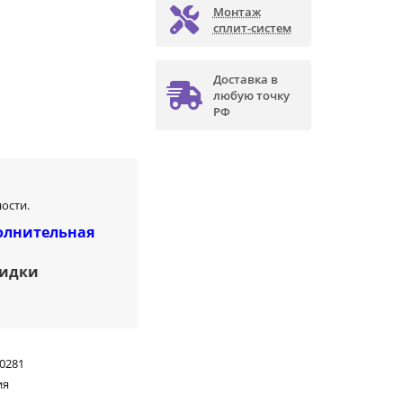
Монтаж
сплит-систем
Доставка в
любую точку
РФ
ости.
олнительная
кидки
0281
ия