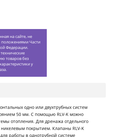
ная на сайте, не
й положениями Части
кой Федерации.
 технические
ию товаров без
характеристики у
аза.
онтальных одно или двухтрубных систем
оянием 50 мм. С помощью RLV-K можно
темы отопления. Для дренажа отдельного
с никелевым покрытием. Клапаны RLV-K
для работы в однотрубной системе