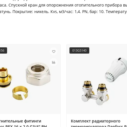
са. Спускной кран для опорожнения отопительного прибора вы
нь. Покрытие: никель. Кvs, м3/час: 1,4. PN, бар: 10. Температ
156
013G5140
тнительные фитинги
Комплект радиаторного
ss PEX 16 x 2.0 G3/4" ВН
терморегулятора Danfoss R