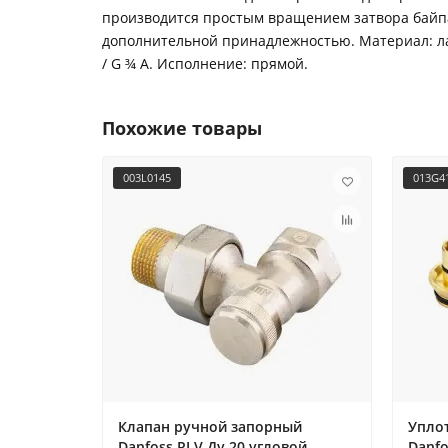
производится простым вращением затвора байпа
дополнительной принадлежностью. Материал: лату
/ G ¾ A. Исполнение: прямой.
Похожие товары
003L0145
013G4
Клапан ручной запорный
Упло
Danfoss RLV Ду 20 угловой,
Danfo