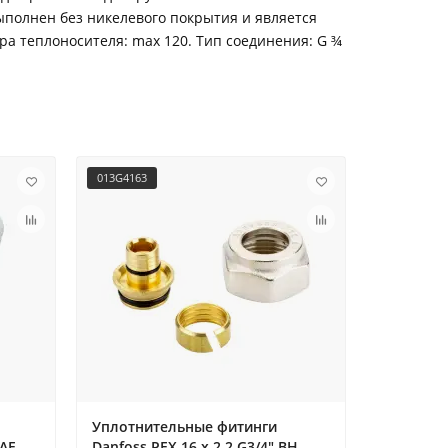
полнен без никелевого покрытия и является
ура теплоносителя: max 120. Тип соединения: G ¾
013G4163
013G4247
Уплотнительные фитинги
Клапан D
AE,
Danfoss PEX 16 x 2.2 G3/4" ВН
хромиро