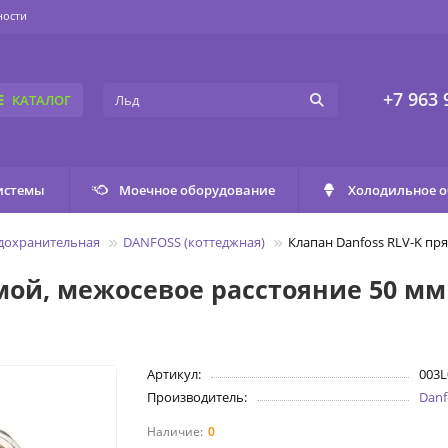
ности
+7 963 
КАТАЛОГ
истемы
Моечное оборудование
Холодильное 
едохранительная
DANFOSS (коттеджная)
Клапан Danfoss RLV-K пр
мой, межосевое расстояние 50 мм
Артикул:
003L
Производитель:
Danf
0