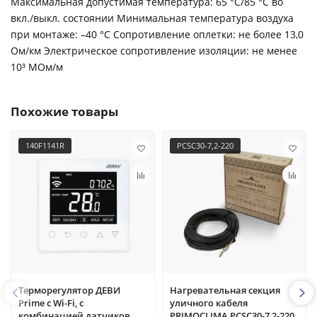
Максимальная допустимая температура: 65 °С/85 °С во
вкл./выкл. состоянии Минимальная температура воздуха
при монтаже: –40 °С Сопротивление оплетки: не более 13,0
Ом/км Электрическое сопротивление изоляции: не менее
10³ МОм/м
Похожие товары
140F1141R
PCSC30-7,2-220
Терморегулятор ДЕВИ
Нагревательная секция
Prime c Wi-Fi, с
уличного кабеля
комбинацией датчиков,
PRIMOCLIMA PCSC30-7,2-220