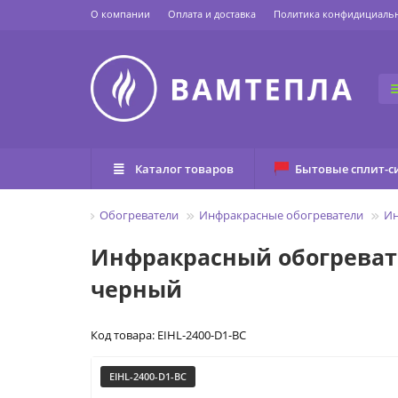
О компании
Оплата и доставка
Политика конфидициаль
Каталог товаров
Бытовые сплит-с
ьные приборы
Обогреватели
Инфракрасные обогреватели
Ин
Инфракрасный обогревате
черный
Код товара: EIHL-2400-D1-BC
EIHL-2400-D1-BC