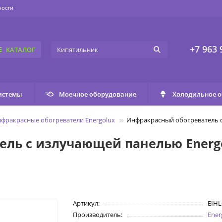
ности
+7 963 
КАТАЛОГ
истемы
Моечное оборудование
Холодильное 
фракрасные обогреватели Energolux
Инфракрасный обогреватель с
ль с излучающей панелью Energol
Артикул:
EIHL
Производитель:
Ener