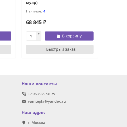
муар)
(белый м
4
68 845 ₽
73 323 
В корзину
Быстрый заказ
Наши контакты
+7 963 929 98 75
vamtepla@yandex.ru
Наш адрес
г. Москва