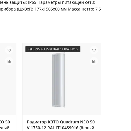
пень защиты: IP65 Параметры питающей сети:
рибора (ШхВхГ): 177х1505х60 мм Масса нетто: 7,5
QUDN50V175012RAL1T104S9016
QUDN50V17
EO 50
Радиатор КЗТО Quadrum NEO 50
Радиато
белый
V 1750-12 RAL1T104S9016 (белый
V 1750-1