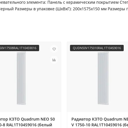
ревательного элемента: Панель с керамическим покрытием Сте
 Черный Размеры в упаковке (ШхВхГ): 200х1575х150 мм Размеры п
0V17508RAL1T104S9016
QUDN50V175010RAL1T104S9016
атор КЗТО Quadrum NEO 50
Радиатор КЗТО Quadrum N
0-8 RAL1T104S9016 (белый
V 1750-10 RAL1T104S9016 (