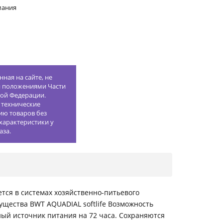
мания
ная на сайте, не
й положениями Части
кой Федерации.
 технические
ию товаров без
характеристики у
аза.
тся в системах хозяйственно-питьевого
ущества BWT AQUADIAL softlife Возможность
ный источник питания на 72 часа. Сохраняются