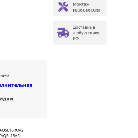
Монтаж
сплит-систем
Доставка в
любую точку
РФ
ости.
олнительная
кидки
AQSL15RUV2
TAQSL15V2)