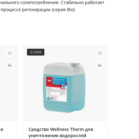
онального солепотребления. Стабильно работает
процессе регенерации (серия Bio)
312569
312576
ля
Средство Wellness Therm для
Средство
уничтожения водорослей
уничтож