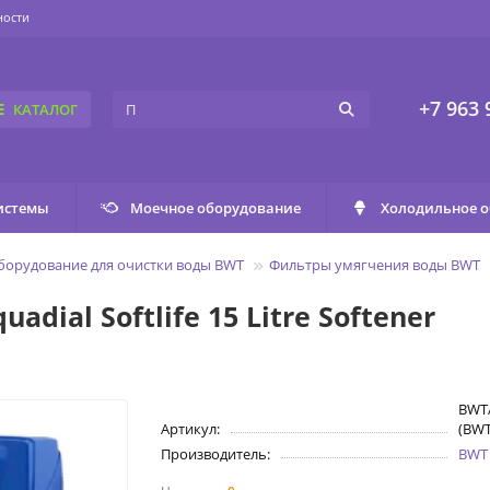
ности
+7 963 
КАТАЛОГ
истемы
Моечное оборудование
Холодильное 
оборудование для очистки воды BWT
Фильтры умягчения воды BWT
ial Softlife 15 Litre Softener
BWT
Артикул:
(BW
Производитель:
BWT