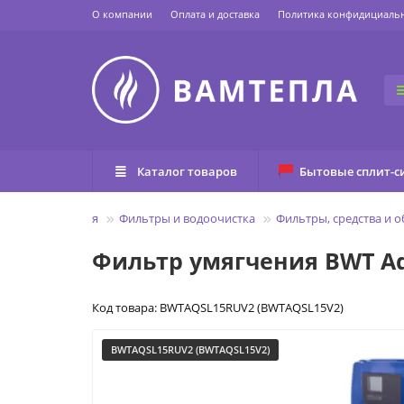
О компании
Оплата и доставка
Политика конфидициаль
Каталог товаров
Бытовые сплит-с
Главная
Фильтры и водоочистка
Фильтры, средства и 
Фильтр умягчения BWT Aquad
Код товара: BWTAQSL15RUV2 (BWTAQSL15V2)
BWTAQSL15RUV2 (BWTAQSL15V2)