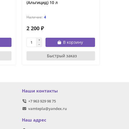
(Альгицид) 10 л
(Альгицид
4
2 200 ₽
4 100 ₽
В корзину
Быстрый заказ
Наши контакты
+7 963 929 98 75
vamtepla@yandex.ru
Наш адрес