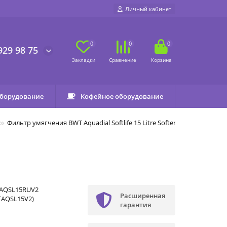
Личный кабинет
0
0
0
929 98 75
оборудование
Кофейное оборудование
Фильтр умягчения BWT Aquadial Softlife 15 Litre Softener
AQSL15RUV2
Расширенная
TAQSL15V2)
гарантия