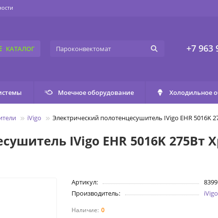
ности
+7 963 
КАТАЛОГ
истемы
Моечное оборудование
Холодильное 
ители
iVigo
Электрический полотенцесушитель IVigo EHR 5016K 
сушитель IVigo EHR 5016K 275Вт 
Артикул:
8399
Производитель:
iVig
0