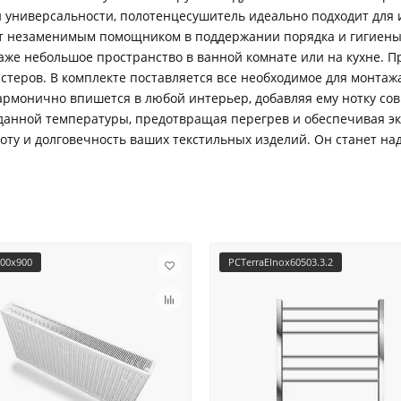
й универсальности, полотенцесушитель идеально подходит для
т незаменимым помощником в поддержании порядка и гигиены. 
же небольшое пространство в ванной комнате или на кухне. П
стеров. В комплекте поставляется все необходимое для монта
рмонично впишется в любой интерьер, добавляя ему нотку со
данной температуры, предотвращая перегрев и обеспечивая э
истоту и долговечность ваших текстильных изделий. Он станет
300х900
PCTerraEInox60503.3.2