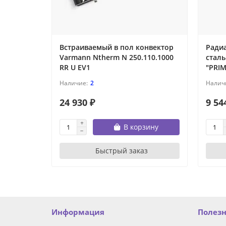
Встраиваемый в пол конвектор
Ради
Varmann Ntherm N 250.110.1000
стал
RR U EV1
"PRIM
2
24 930 ₽
9 54
В корзину
Быстрый заказ
Информация
Полез