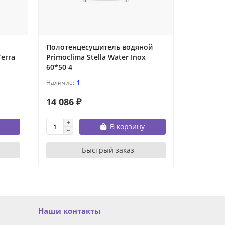
Полотенцесушитель водяной
Полотен
erra
Primoclima Stella Water Inox
Primoclim
60*50 4
80*50 6
1
14 086 ₽
16 568 
В корзину
Быстрый заказ
Наши контакты