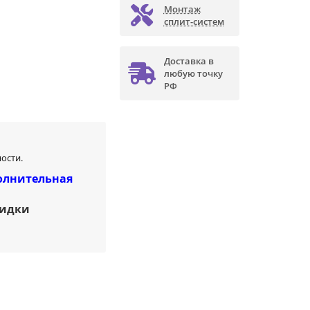
Монтаж
сплит-систем
Доставка в
любую точку
РФ
ости.
олнительная
кидки