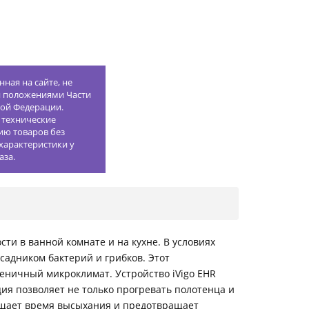
ная на сайте, не
й положениями Части
кой Федерации.
 технические
ию товаров без
характеристики у
аза.
ти в ванной комнате и на кухне. В условиях
садником бактерий и грибков. Этот
еничный микроклимат. Устройство iVigo EHR
ция позволяет не только прогревать полотенца и
кращает время высыхания и предотвращает