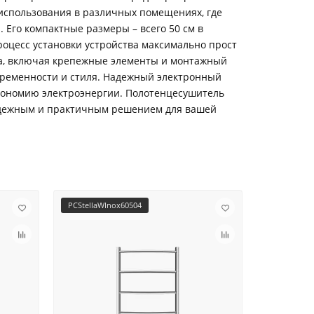
 использования в различных помещениях, где
Его компактные размеры – всего 50 см в
роцесс установки устройства максимально прост
жа, включая крепежные элементы и монтажный
временности и стиля. Надежный электронный
кономию электроэнергии. Полотенцесушитель
 надежным и практичным решением для вашей
PCStellaWInox60504
PCStellaWI