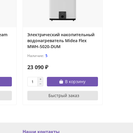
ream
Электрический накопительный
Накопит
водонагреватель Midea Flex
водонагр
MWH-5020-DUM
MWH-802
5
23 090 ₽
27 390 
В корзину
Быстрый заказ
Наши контакты