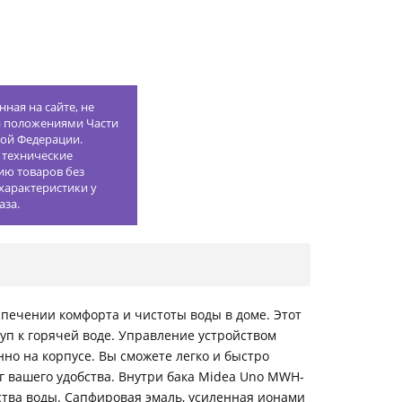
ная на сайте, не
й положениями Части
кой Федерации.
 технические
ию товаров без
характеристики у
аза.
печении комфорта и чистоты воды в доме. Этот
п к горячей воде. Управление устройством
о на корпусе. Вы сможете легко и быстро
ог вашего удобства. Внутри бака Midea Uno MWH-
тва воды. Сапфировая эмаль, усиленная ионами