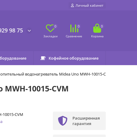
Личный кабинет
0
0
0
929 98 75
оборудование
Кофейное оборудование
копительный водонагреватель Midea Uno MWH-10015-CVM
o MWH-10015-CVM
-10015-CVM
Расширенная
ea
гарантия