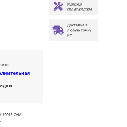
Монтаж
сплит-систем
Доставка в
любую точку
РФ
ости.
олнительная
кидки
-10015-CVM
5