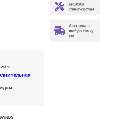
Монтаж
сплит-систем
Доставка в
любую точку
РФ
ости.
олнительная
кидки
69WNDG