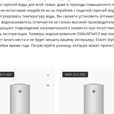
во горячей воды для всей семьи, даже в периоды повышенного 
не испытывая неудобств из-за перебоев с подачей горячей во
регулировать температуру воды. Вы сможете установить оптимал
 водонагреватель отличается не только высокой производител
твращает повреждение нагревательного элемента при отсутствии
ь эксплуатации. Размеры водонагревателя (568х387х410 мм) по
т много места и не будет мешать вашему интерьеру. Eldom Sty
юбое время года. Почувствуйте разницу, которую может принест
015-RED
MWH-5015-RED