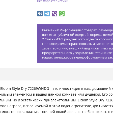
Все характеристики
Внимание! Информация о товарах, размещен
является публичной офертой, определяемо
2 Статьи 437 Гражданского кодекса Российс
Производители вправе вносить изменения в
характеристики, внешний вид и комплектац
предварительного уведомления. Уточняйте 
наших менеджеров перед оформлением зак
ldom Style Dry 72269WNDG – это инвестиция в ваш домашний ко
енимым элементом в вашей ванной комнате или душевой. Его 
ьным, но и эстетически привлекательным. Eldom Style Dry 722
хого нагрева, используемой в этом водонагревателе, достигает
 сможете наслаждаться горячей водой дольше, не беспокоясь о 