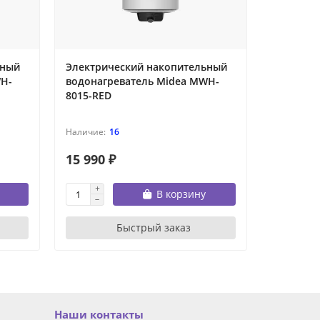
ьный
Электрический накопительный
Электри
WH-
водонагреватель Midea MWH-
водонаг
8015-RED
10015-RE
16
15 990 ₽
18 690 
В корзину
Быстрый заказ
Наши контакты