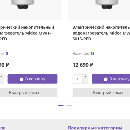
трический накопительный
Электрический накопител
нагреватель Midea MWH-
водонагреватель Midea M
RED
5015-RED
5
15
90 ₽
12 690 ₽
В корзину
В корзину
Быстрый заказ
Быстрый заказ
ное
Популярные категории