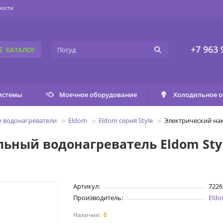
ности
+7 963 
КАТАЛОГ
истемы
Моечное оборудование
Холодильное 
 водонагреватели
Eldom
Eldom серия Style
Электрический на
ьный водонагреватель Eldom Sty
Артикул:
722
Производитель:
Eld
0