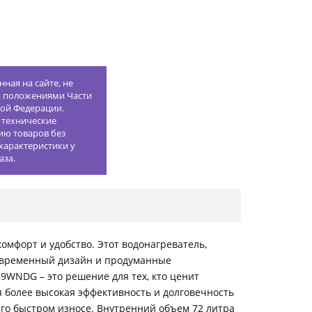
ная на сайте, не
й положениями Части
кой Федерации.
 технические
ию товаров без
характеристики у
аза.
мфорт и удобство. Этот водонагреватель,
современный дизайн и продуманные
69WNDG – это решение для тех, кто ценит
ся более высокая эффективность и долговечность
его быстром износе. Внутренний объем 72 литра