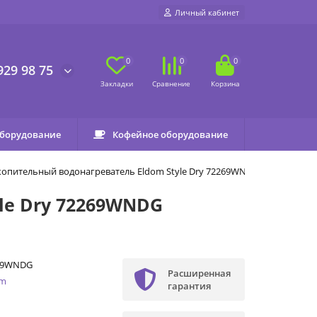
Личный кабинет
0
0
0
929 98 75
оборудование
Кофейное оборудование
копительный водонагреватель Eldom Style Dry 72269WNDG
le Dry 72269WNDG
69WNDG
Расширенная
om
гарантия