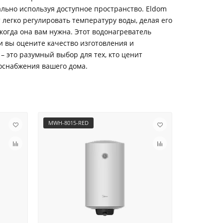
ально используя доступное пространство. Eldom
легко регулировать температуру воды, делая его
когда она вам нужна. Этот водонагреватель
и вы оцените качество изготовления и
 это разумный выбор для тех, кто ценит
оснабжения вашего дома.
MWH-8015-RED
MWH-10015