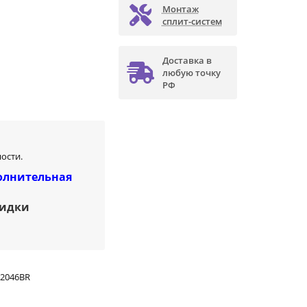
Монтаж
сплит-систем
Доставка в
любую точку
РФ
ости.
олнительная
кидки
2046BR