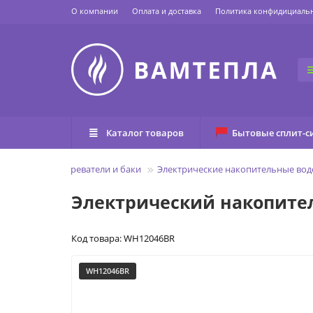
О компании
Оплата и доставка
Политика конфидициаль
Каталог товаров
Бытовые сплит-с
вная
Водонагреватели и баки
Электрические накопительные вод
Электрический накопител
Код товара: WH12046BR
WH12046BR