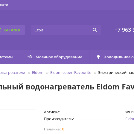
ности
+7 963 
КАТАЛОГ
истемы
Моечное оборудование
Холодильное 
онагреватели
Eldom
Eldom серия Favourite
Электрический нак
ьный водонагреватель Eldom Fav
Артикул:
WH1
Производитель:
Eld
0