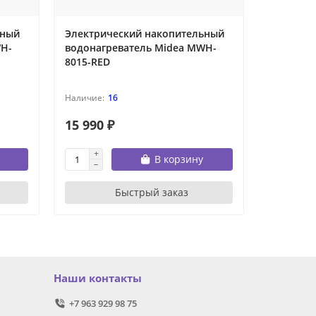
ьный
Электрический накопительный
Электри
WH-
водонагреватель Midea MWH-
водонаг
8015-RED
10015-RE
16
15 990 ₽
18 690 
В корзину
Быстрый заказ
Наши контакты
+7 963 929 98 75