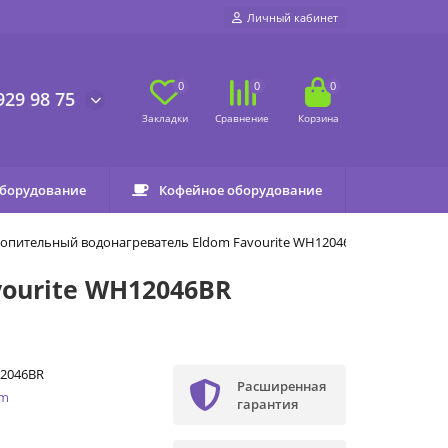
Личный кабинет
0
0
0
929 98 75
оборудование
Кофейное оборудование
опительный водонагреватель Eldom Favourite WH12046BR
ourite WH12046BR
2046BR
Расширенная
om
гарантия