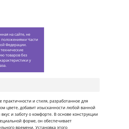
ная на сайте, не
й положениями Части
кой Федерации.
 технические
ию товаров без
характеристики у
аза.
 практичности и стиля, разработанное для
ом цвете, добавит изысканности любой ванной
 вкус и заботу о комфорте. В основе конструкции
пециальной форме, он обеспечивает
льного времени. Установка этого