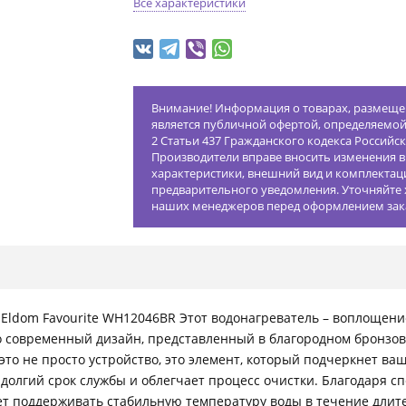
Все характеристики
Внимание! Информация о товарах, размещен
является публичной офертой, определяемо
2 Статьи 437 Гражданского кодекса Российс
Производители вправе вносить изменения в
характеристики, внешний вид и комплектац
предварительного уведомления. Уточняйте 
наших менеджеров перед оформлением зак
Eldom Favourite WH12046BR Этот водонагреватель – воплощение
о современный дизайн, представленный в благородном бронзов
это не просто устройство, это элемент, который подчеркнет ваш
долгий срок службы и облегчает процесс очистки. Благодаря с
т поддерживать стабильную температуру воды в течение длите