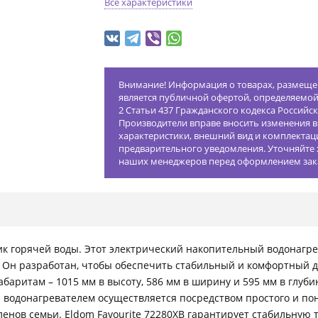
Все характеристики
Внимание! Информация о товарах, размещен
является публичной офертой, определяемо
2 Статьи 437 Гражданского кодекса Российс
Производители вправе вносить изменения в
характеристики, внешний вид и комплектац
предварительного уведомления. Уточняйте 
наших менеджеров перед оформлением зак
ик горячей воды. Этот электрический накопительный водонагр
 Он разработан, чтобы обеспечить стабильный и комфортный дос
баритам – 1015 мм в высоту, 586 мм в ширину и 595 мм в глуби
 водонагревателем осуществляется посредством простого и пон
енов семьи. Eldom Favourite 72280XB гарантирует стабильную т