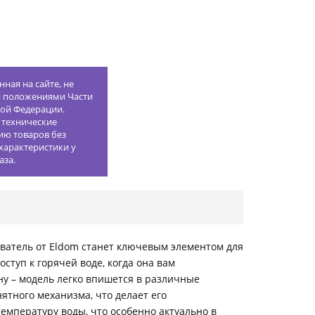
ная на сайте, не
й положениями Части
кой Федерации.
 технические
ию товаров без
характеристики у
аза.
еватель от Eldom станет ключевым элементом для
туп к горячей воде, когда она вам
ну – модель легко впишется в различные
ятного механизма, что делает его
емпературу воды, что особенно актуально в