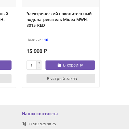
ьный
Электрический накопительный
Электри
WH-
водонагреватель Midea MWH-
водонаг
8015-RED
10015-RE
16
15 990 ₽
18 690 
В корзину
Быстрый заказ
Наши контакты
+7 963 929 98 75