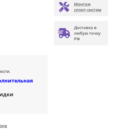
Монтаж
сплит-систем
Доставка в
любую точку
РФ
ости.
олнительная
кидки
80XB