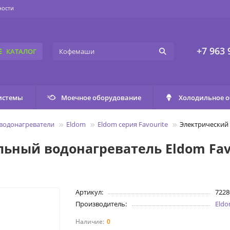
ности
+7 963 
КАТАЛОГ
истемы
Моечное оборудование
Холодильное 
водонагреватели
Eldom
Eldom серия Favourite
Электрический 
ьный водонагреватель Eldom Favo
Артикул:
722
Производитель:
Eld
0