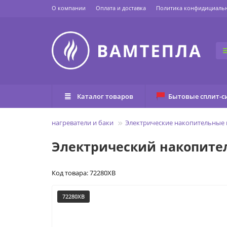
О компании
Оплата и доставка
Политика конфидициаль
Каталог товаров
Бытовые сплит-с
Главная
Водонагреватели и баки
Электрические накопительные 
Электрический накопител
Код товара: 72280XB
72280XB