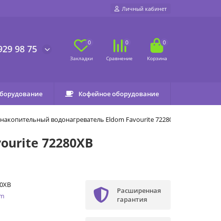
Личный кабинет
0
0
0
929 98 75
оборудование
Кофейное оборудование
накопительный водонагреватель Eldom Favourite 72280XB
urite 72280XB
80XB
Расширенная
om
гарантия