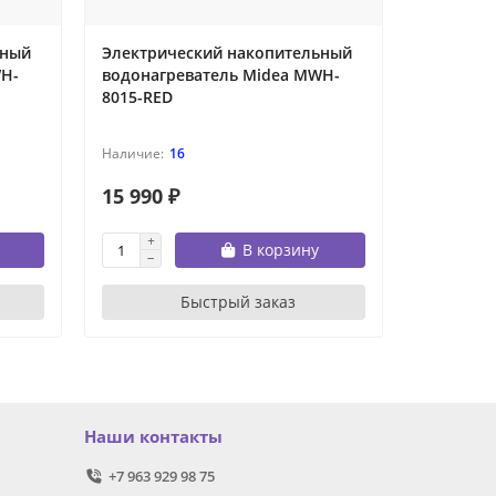
ьный
Электрический накопительный
Электри
WH-
водонагреватель Midea MWH-
водонаг
8015-RED
10015-RE
16
15 990 ₽
18 690 
В корзину
Быстрый заказ
Наши контакты
+7 963 929 98 75