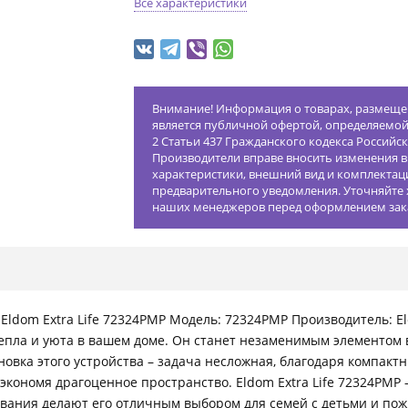
Все характеристики
Внимание! Информация о товарах, размещен
является публичной офертой, определяемо
2 Статьи 437 Гражданского кодекса Российс
Производители вправе вносить изменения в
характеристики, внешний вид и комплектац
предварительного уведомления. Уточняйте 
наших менеджеров перед оформлением зак
ldom Extra Life 72324PMP Модель: 72324PMP Производитель: Eld
епла и уюта в вашем доме. Он станет незаменимым элементом 
тановка этого устройства – задача несложная, благодаря компа
экономя драгоценное пространство. Eldom Extra Life 72324PMP
ования делают его отличным выбором для семей с детьми и по