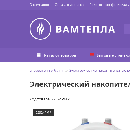
О компании
Оплата и доставка
Политика конфидициаль
Каталог товаров
Бытовые сплит-с
лавная
Водонагреватели и баки
Электрические накопительные в
Электрический накопител
Код товара: 72324PMP
72324PMP