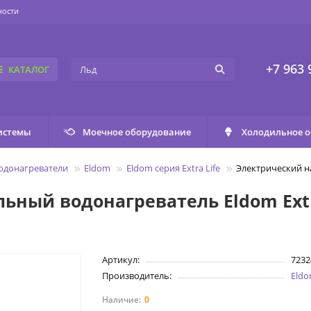
ности
+7 963 
КАТАЛОГ
истемы
Моечное оборудование
Холодильное 
одонагреватели
Eldom
Eldom серия Extra Life
Электрический н
ьный водонагреватель Eldom Extr
Артикул:
723
Производитель:
Eld
0