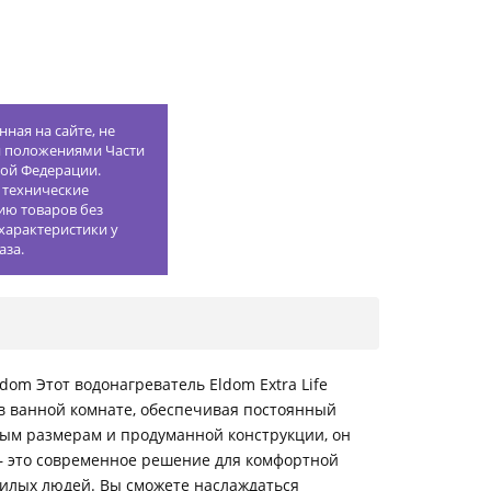
ная на сайте, не
й положениями Части
кой Федерации.
 технические
ию товаров без
характеристики у
аза.
om Этот водонагреватель Eldom Extra Life
в ванной комнате, обеспечивая постоянный
ктным размерам и продуманной конструкции, он
 – это современное решение для комфортной
жилых людей. Вы сможете наслаждаться