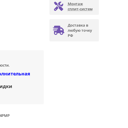
Монтаж
сплит-систем
Доставка в
любую точку
РФ
ости.
олнительная
кидки
24PMP