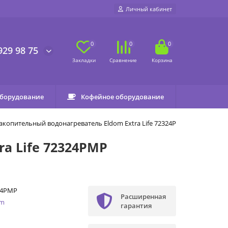
Личный кабинет
0
0
0
929 98 75
оборудование
Кофейное оборудование
акопительный водонагреватель Eldom Extra Life 72324PMP
a Life 72324PMP
24PMP
Расширенная
om
гарантия