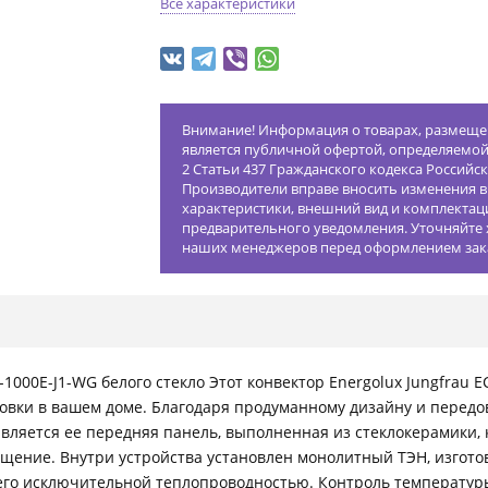
Все характеристики
Внимание! Информация о товарах, размещен
является публичной офертой, определяемо
2 Статьи 437 Гражданского кодекса Российс
Производители вправе вносить изменения в
характеристики, внешний вид и комплектац
предварительного уведомления. Уточняйте 
наших менеджеров перед оформлением зак
-1000E-J1-WG белого стекло Этот конвектор Energolux Jungfrau
овки в вашем доме. Благодаря продуманному дизайну и передо
вляется ее передняя панель, выполненная из стеклокерамики, 
ещение. Внутри устройства установлен монолитный ТЭН, изгот
го исключительной теплопроводностью. Контроль температуры