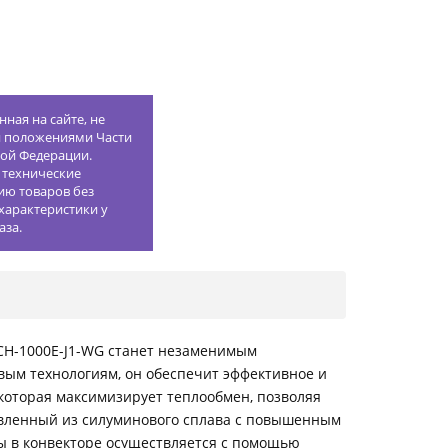
ная на сайте, не
й положениями Части
кой Федерации.
 технические
ию товаров без
характеристики у
аза.
 ECH-1000E-J1-WG станет незаменимым
вым технологиям, он обеспечит эффективное и
которая максимизирует теплообмен, позволяя
овленный из силуминового сплава с повышенным
 в конвекторе осуществляется с помощью