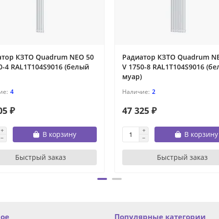
атор КЗТО Quadrum NEO 50
Радиатор КЗТО Quadrum N
0-4 RAL1T104S9016 (белый
V 1750-8 RAL1T104S9016 (б
муар)
4
2
05 ₽
47 325 ₽
В корзину
В корзину
Быстрый заказ
Быстрый заказ
ное
Популярные категории