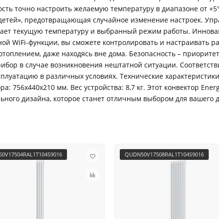
ость точно настроить желаемую температуру в диапазоне от +5°
детей», предотвращающая случайное изменение настроек. Упр
ажает текущую температуру и выбранный режим работы. Иннов
ой WiFi-функции, вы сможете контролировать и настраивать ра
отоплением, даже находясь вне дома. Безопасность – приорите
ибор в случае возникновения нештатной ситуации. Соответств
сплуатацию в различных условиях. Технические характеристики:
а: 756х440х210 мм. Вес устройства: 8,7 кг. Этот конвектор Ener
ьного дизайна, которое станет отличным выбором для вашего 
0V17504RAL1T104S9016
QUDN50V17508RAL1T104S9016