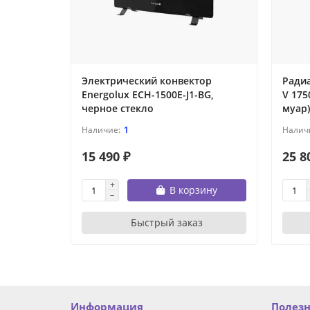
Электрический конвектор
Ради
Energolux ECH-1500E-J1-BG,
V 175
черное стекло
муар)
1
15 490 ₽
25 8
В корзину
Быстрый заказ
Информация
Полез