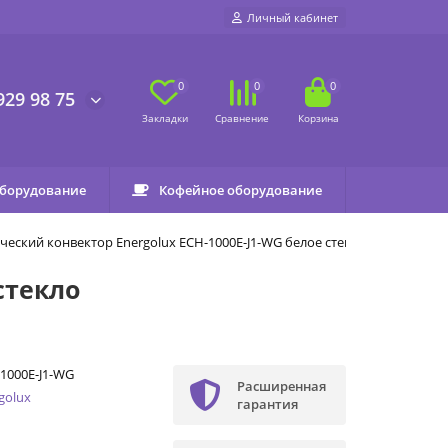
Личный кабинет
0
0
0
929 98 75
оборудование
Кофейное оборудование
ческий конвектор Energolux ECH-1000E-J1-WG белое стекло
стекло
1000E-J1-WG
Расширенная
golux
гарантия