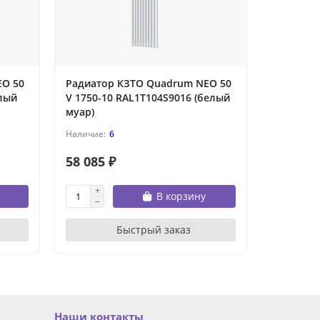
EO 50
Радиатор КЗТО Quadrum NEO 50
Радиато
елый
V 1750-10 RAL1T104S9016 (белый
V 1750-1
муар)
муар)
6
58 085 ₽
68 845 
В корзину
Быстрый заказ
Наши контакты