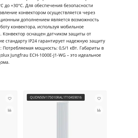
C до +30°C. Для обеспечения безопасности
авление конвектором осуществляется через
ационным дополнением является возможность
боту конвектора, используя мобильное
т. Конвектор оснащен датчиком защиты от
ие стандарту IP24 гарантирует надежную защиту
 Потребляемая мощность: 0,5/1 кВт. Габариты в
golux Jungfrau ECH-1000E-J1-WG – это идеальное
дома.
QUDN50V175010RAL1T104S9016
QUDN50V17