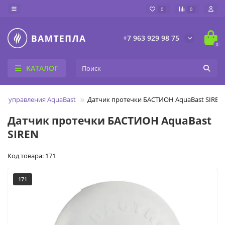
0
0
+7 963 929 98 75
0
КАТАЛОГ
ма управления AquaBast
Датчик протечки БАСТИОН AquaBast SIREN
Датчик протечки БАСТИОН AquaBast
SIREN
Код товара: 171
171