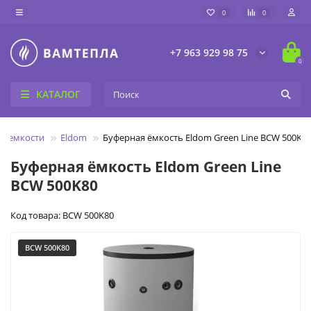
0
0
+7 963 929 98 75
0
КАТАЛОГ
е емкости
Eldom
Буферная ёмкость Eldom Green Line BCW 500K8
Буферная ёмкость Eldom Green Line
BCW 500K80
Код товара: BCW 500K80
BCW 500K80