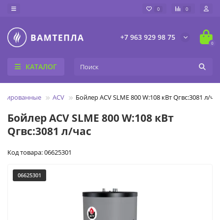
0
0
+7 963 929 98 75
0
КАТАЛОГ
бинированные
ACV
Бойлер ACV SLME 800 W:108 кВт Qгвс:3081 л/ча
Бойлер ACV SLME 800 W:108 кВт
Qгвс:3081 л/час
Код товара: 06625301
06625301