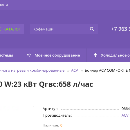
ности
+7 963 
КАТАЛОГ
истемы
Моечное оборудование
Холодильное 
нного нагрева и комбинированные
ACV
Бойлер ACV COMFORT E 13
 W:23 кВт Qгвс:658 л/час
Артикул:
0664
Производитель:
ACV
0