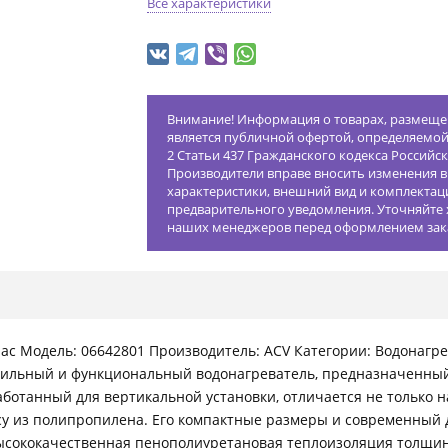
Все характеристики
Внимание! Информация о товарах, размещен
является публичной офертой, определяемо
2 Статьи 437 Гражданского кодекса Российс
Производители вправе вносить изменения в
характеристики, внешний вид и комплектац
предварительного уведомления. Уточняйте 
наших менеджеров перед оформлением зак
час Модель: 06642801 Производитель: ACV Категории: Водонагре
 стильный и функциональный водонагреватель, предназначенны
аботанный для вертикальной установки, отличается не только 
у из полипропилена. Его компактные размеры и современный 
 высококачественная пенополиуретановая теплоизоляция толщи