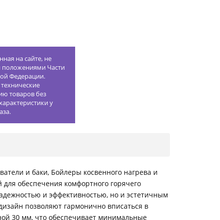
ная на сайте, не
й положениями Части
кой Федерации.
 технические
ию товаров без
характеристики у
аза.
ватели и баки, Бойлеры косвенного нагрева и
й для обеспечения комфортного горячего
надежностью и эффективностью, но и эстетичным
дизайн позволяют гармонично вписаться в
ной 30 мм, что обеспечивает минимальные