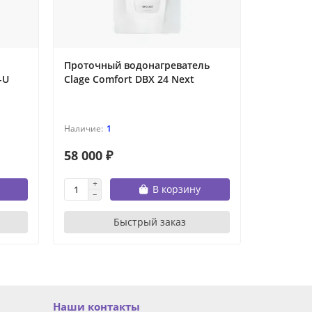
Проточный водонагреватель
Электри
-U
Clage Comfort DBX 24 Next
водонагр
MIWH-35
1
58 000 ₽
3 490 ₽
В корзину
Быстрый заказ
Наши контакты